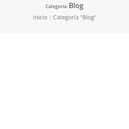
Blog
Categoría:
Estás aquí:
Inicio
Categoría "Blog"