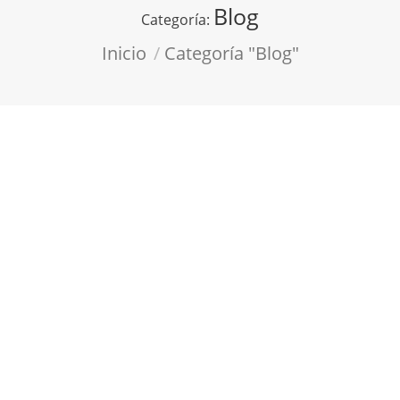
Blog
Categoría:
Estás aquí:
Inicio
Categoría "Blog"