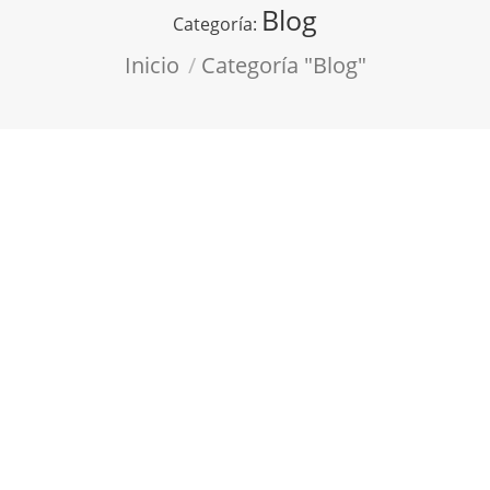
Blog
Categoría:
Estás aquí:
Inicio
Categoría "Blog"