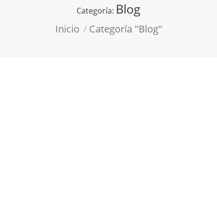
Blog
Categoría:
Estás aquí:
Inicio
Categoría "Blog"