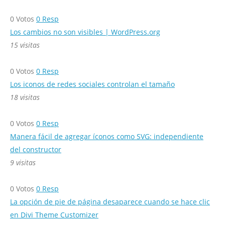
0
Votos
0
Resp
Los cambios no son visibles | WordPress.org
15 visitas
0
Votos
0
Resp
Los iconos de redes sociales controlan el tamaño
18 visitas
0
Votos
0
Resp
Manera fácil de agregar íconos como SVG: independiente
del constructor
9 visitas
0
Votos
0
Resp
La opción de pie de página desaparece cuando se hace clic
en Divi Theme Customizer