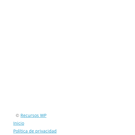
Encuéntranos en:
©
Recursos WP
Inicio
Política de privacidad