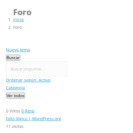
Foro
Estás aquí:
Inicio
Foro
Nuevo tema
Buscar
Ordenar según:
Activo
Categoría
Ver todos
0
Votos
0
Resp
fallo lógico | WordPress.org
11 visitas