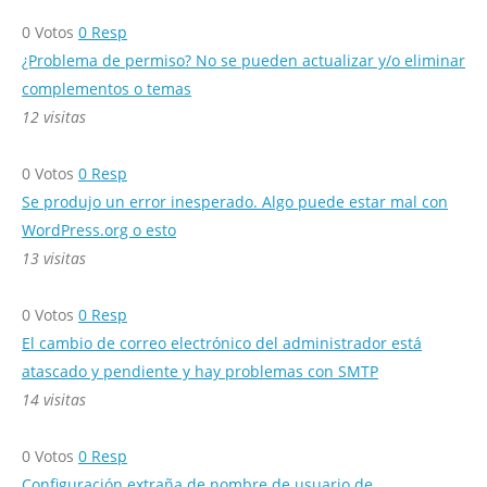
0
Votos
0
Resp
¿Problema de permiso? No se pueden actualizar y/o eliminar
complementos o temas
12 visitas
0
Votos
0
Resp
Se produjo un error inesperado. Algo puede estar mal con
WordPress.org o esto
13 visitas
0
Votos
0
Resp
El cambio de correo electrónico del administrador está
atascado y pendiente y hay problemas con SMTP
14 visitas
0
Votos
0
Resp
Configuración extraña de nombre de usuario de