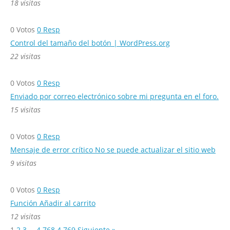
18 visitas
0
Votos
0
Resp
Control del tamaño del botón | WordPress.org
22 visitas
0
Votos
0
Resp
Enviado por correo electrónico sobre mi pregunta en el foro.
15 visitas
0
Votos
0
Resp
Mensaje de error crítico No se puede actualizar el sitio web
9 visitas
0
Votos
0
Resp
Función Añadir al carrito
12 visitas
1
2
3
…
4.768
4.769
Siguiente »