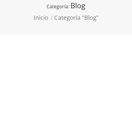
Blog
Categoría:
Estás aquí:
Inicio
Categoría "Blog"