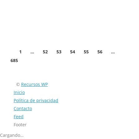
mostraremos cómo hacerlo paso a paso. Importante:
Antes de intentar desbloquear su teléfono,
asegúrese de tener a…
Facebook
Twitter
Email
Compartir
1
…
52
53
54
55
56
…
685
©
Recursos WP
Inicio
Política de privacidad
Contacto
Feed
Footer
Cargando…