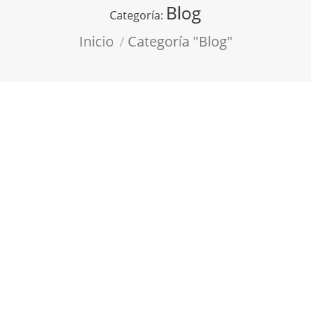
Blog
Categoría:
Estás aquí:
Inicio
Categoría "Blog"