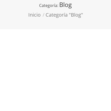
Blog
Categoría:
Estás aquí:
Inicio
Categoría "Blog"