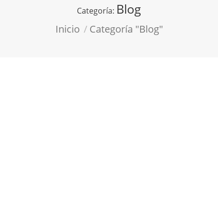
Blog
Categoría:
Estás aquí:
Inicio
Categoría "Blog"