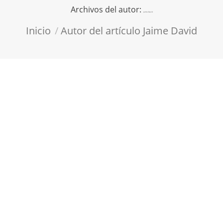
Archivos del autor:
Jaime David
Estás aquí:
Inicio
Autor del artículo Jaime David