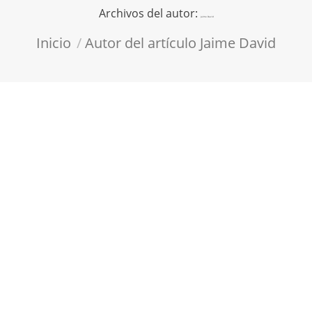
Archivos del autor:
Jaime David
Estás aquí:
Inicio
Autor del artículo Jaime David