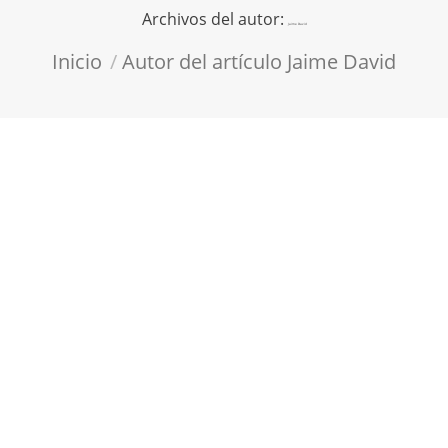
Archivos del autor:
Jaime David
Estás aquí:
Inicio
Autor del artículo Jaime David