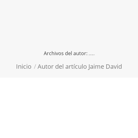
Archivos del autor:
Jaime David
Estás aquí:
Inicio
Autor del artículo Jaime David