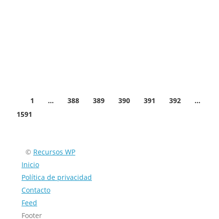
ofrece servicios de video digital, teléfono residencial,
seguridad del hogar y automatización del hogar. Con
más de seis millones de hogares y empresas, atiende
a 19…
Facebook
Twitter
Email
Compartir
1
…
388
389
390
391
392
…
1591
©
Recursos WP
Inicio
Política de privacidad
Contacto
Feed
Footer