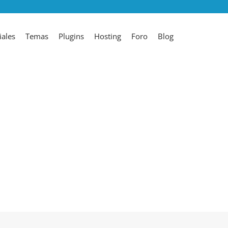
ales
Temas
Plugins
Hosting
Foro
Blog
iales
Temas
Plugins
Hosting
Foro
Blog