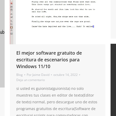
El mejor software gratuito de
escritura de escenarios para
Windows 11/10
Blog
Por
Jaime David
octubre 14, 2022
Deja un comentario
si usted es guionista(guionista) no solo
muestres tus clases en editor de texto(Editor
de texto) normal, pero descargue uno de estos
programas gratuitos de escritura(Software de
escritura) scripts para computadoras con