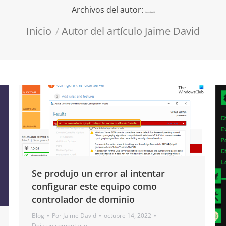
Archivos del autor:
Jaime David
Estás aquí:
Inicio
Autor del artículo Jaime David
Se produjo un error al intentar
configurar este equipo como
controlador de dominio
Blog
Por
Jaime David
octubre 14, 2022
Deja un comentario