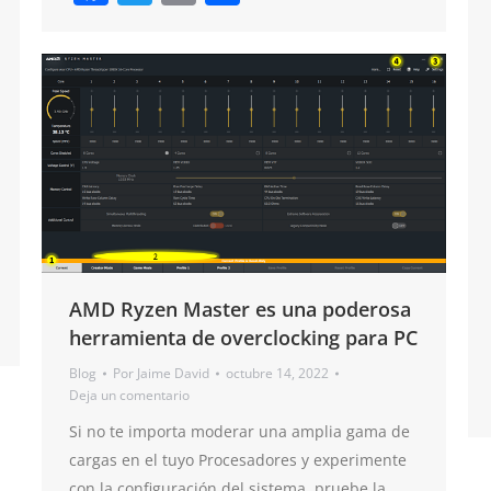
AMD Ryzen Master es una poderosa
herramienta de overclocking para PC
Blog
Por
Jaime David
octubre 14, 2022
Deja un comentario
Si no te importa moderar una amplia gama de
cargas en el tuyo Procesadores y experimente
con la configuración del sistema, pruebe la