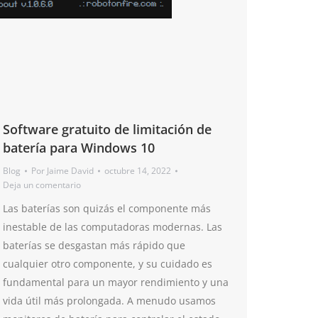
Software gratuito de limitación de
batería para Windows 10
Blog
Por
Jaime David
octubre 14, 2022
Deja un comentario
Las baterías son quizás el componente más
inestable de las computadoras modernas. Las
baterías se desgastan más rápido que
cualquier otro componente, y su cuidado es
fundamental para un mayor rendimiento y una
vida útil más prolongada. A menudo usamos