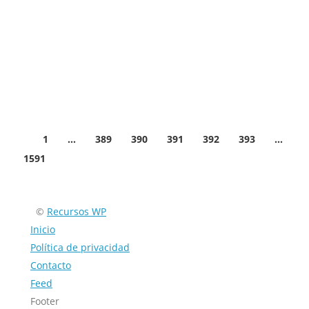
en la aplicación Messenger. Como en 2008, era un
simple chat de Facebook; en 2011 se desarrolló para
usuarios de iOS y Android; en 2015 se separó de la
aplicación…
Facebook
Twitter
Email
Compartir
1
…
389
390
391
392
393
…
1591
©
Recursos WP
Inicio
Política de privacidad
Contacto
Feed
Footer