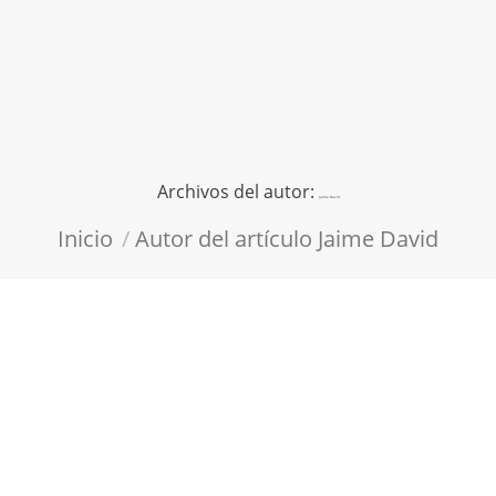
Archivos del autor:
Jaime David
Estás aquí:
Inicio
Autor del artículo Jaime David