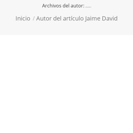
Archivos del autor:
Jaime David
Estás aquí:
Inicio
Autor del artículo Jaime David