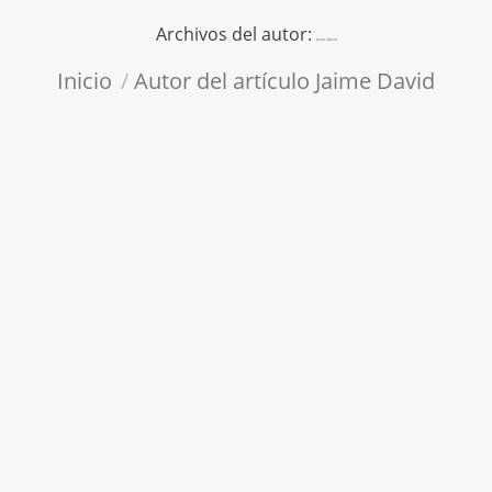
Archivos del autor:
Jaime David
Estás aquí:
Inicio
Autor del artículo Jaime David