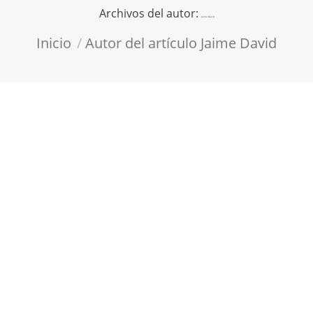
Archivos del autor:
Jaime David
Estás aquí:
Inicio
Autor del artículo Jaime David