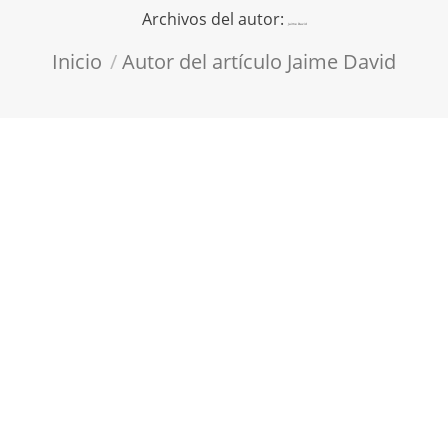
Archivos del autor:
Jaime David
Estás aquí:
Inicio
Autor del artículo Jaime David