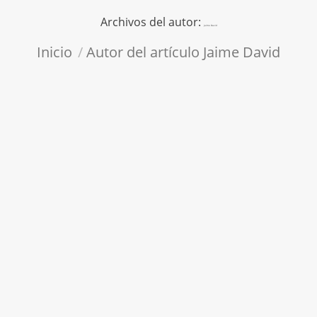
Archivos del autor:
Jaime David
Estás aquí:
Inicio
Autor del artículo Jaime David