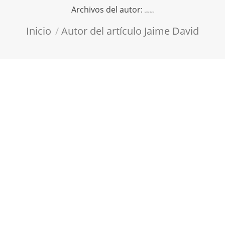
Archivos del autor:
Jaime David
Estás aquí:
Inicio
Autor del artículo Jaime David