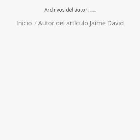
Archivos del autor:
Jaime David
Estás aquí:
Inicio
Autor del artículo Jaime David