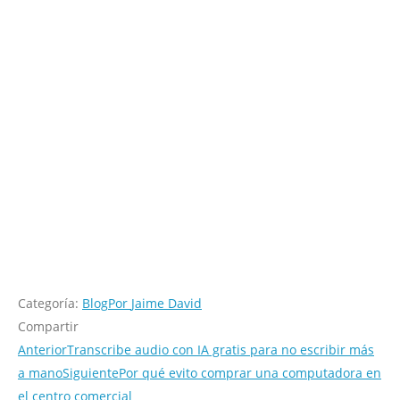
Categoría:
Blog
Por
Jaime David
Compartir
Anterior
Transcribe audio con IA gratis para no escribir más
a mano
Siguiente
Por qué evito comprar una computadora en
el centro comercial