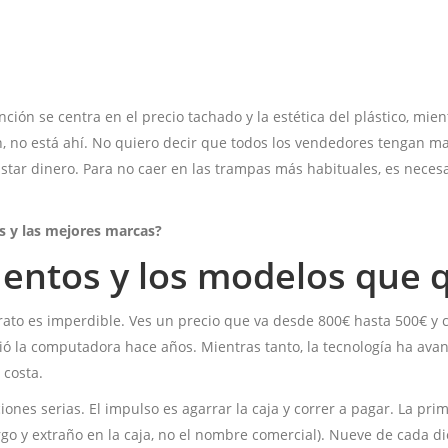
nción se centra en el precio tachado y la estética del plástico, mie
n, no está ahí. No quiero decir que todos los vendedores tengan m
star dinero. Para no caer en las trampas más habituales, es nece
es y las mejores marcas?
cuentos y los modelos que
 trato es imperdible. Ves un precio que va desde 800€ hasta 500€ y
salió la computadora hace años. Mientras tanto, la tecnología ha a
 costa.
ones serias. El impulso es agarrar la caja y correr a pagar. La pri
go y extraño en la caja, no el nombre comercial). Nueve de cada d