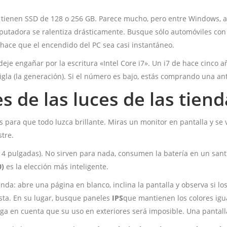
tienen SSD de 128 o 256 GB. Parece mucho, pero entre Windows, a
mputadora se ralentiza drásticamente. Busque sólo automóviles co
hace que el encendido del PC sea casi instantáneo.
eje engañar por la escritura «Intel Core i7». Un i7 de hace cinco
 sigla (la generación). Si el número es bajo, estás comprando una a
es de las luces de las tien
 para que todo luzca brillante. Miras un monitor en pantalla y se v
tre.
14 pulgadas). No sirven para nada, consumen la batería en un santi
0)
es la elección más inteligente.
da: abre una página en blanco, inclina la pantalla y observa si los 
ista. En su lugar, busque paneles
IPS
que mantienen los colores igua
enga en cuenta que su uso en exteriores será imposible. Una pantall