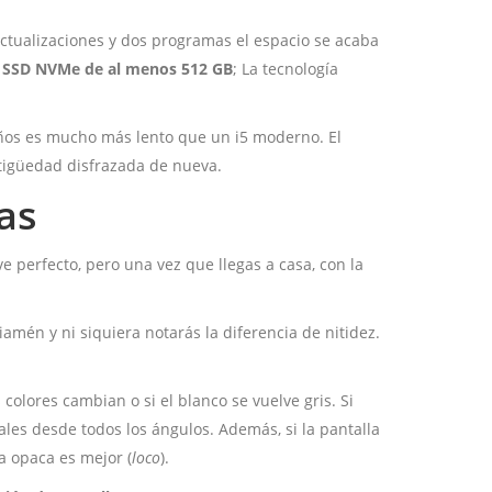
ctualizaciones y dos programas el espacio se acaba
n
SSD NVMe de al menos 512 GB
; La tecnología
 años es mucho más lento que un i5 moderno. El
ntigüedad disfrazada de nueva.
das
e perfecto, pero una vez que llegas a casa, con la
amén y ni siquiera notarás la diferencia de nitidez.
colores cambian o si el blanco se vuelve gris. Si
les desde todos los ángulos. Además, si la pantalla
a opaca es mejor (
loco
).