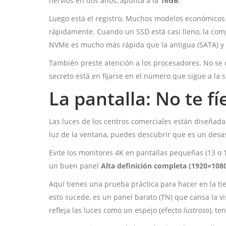
nervios en dos años, apunta a la
16GB
.
Luego está el registro. Muchos modelos económicos 
rápidamente. Cuando un SSD está casi lleno, la co
NVMe es mucho más rápida que la antigua (SATA) y 
También preste atención a los procesadores. No se d
secreto está en fijarse en el número que sigue a la
La pantalla: No te fí
Las luces de los centros comerciales están diseñadas
luz de la ventana, puedes descubrir que es un desas
Evite los monitores 4K en pantallas pequeñas (13 o 
un buen panel
Alta definición completa (1920×108
Aquí tienes una prueba práctica para hacer en la tien
esto sucede, es un panel barato (TN) que cansa la v
refleja las luces como un espejo (efecto
lustroso
), t