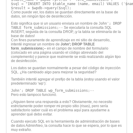
$sql = "INSERT INTO $table_name (name, email) VALUES ('$na
$result = $wpdb->query($sql);
Como puede ver, los datos se guardan directamente en la base de
datos, sin ningún tipo de desinfección.
Esto significa que si un usuario enviara un nombre de
John'; DROP
TABLE form_submissions;--
Se ejecutaría la consulta SQL
INSERT, seguida de la consulta DROP, ¡y la tabla se eliminaría de la
base de datos!
Con fines puramente de aprendizaje en mi sitio de desarrollo,
intenté ingresar un nombre de
John’; DROP TABLE
form_submissions;–
en el campo de nombre del formulario
(colocado en una página usando el código abreviado del
complemento) y parece que realmente se está realizando algún tipo
de desinfección.
Los datos se guardan normalmente a pesar del código de inyección
SQL. ¿Ha cambiado algo para mejorar la seguridad?
También intenté agregar el prefijo de la tabla (estoy usando el valor
predeterminado ‘wp’):
John'; DROP TABLE wp_form_submissions;--
Pero esto tampoco funcionó.
¿Alguien tiene una respuesta a esto? Obviamente, no necesito
estrictamente poder romper mi propio sitio (risas), pero sería
satisfactorio saber cuál es el problema aquí para ayudarme a
aprender qué debo evitar.
Cuando ejecuto SQL en la herramienta de administración de bases
de datos AdminNeo, la consulta hace lo que se espera, por lo que es
muy extraño.