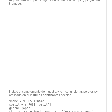
(https://learn.wordpress.org/lesson/securely-developing-plugins-and-
themes/).
Instalé el complemento de muestra y lo hice funcionar, pero estoy
atascado en el
Insumos sanitizantes
sección:
$name = $_POST['name'];
$email = $_POST['email'];
global $wpdb;
$table_name = $wpdb->prefix . 'form_submissions';