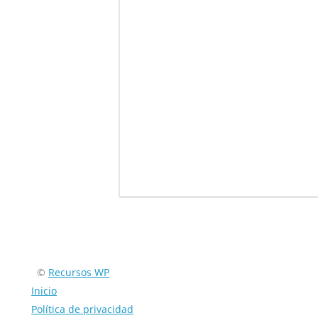
Encuéntranos en:
©
Recursos WP
Inicio
Política de privacidad