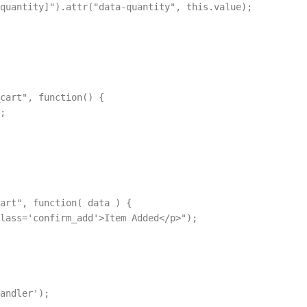
quantity]").attr("data-quantity", this.value); 

cart", function() {

;

art", function( data ) {

lass='confirm_add'>Item Added</p>");

andler');
