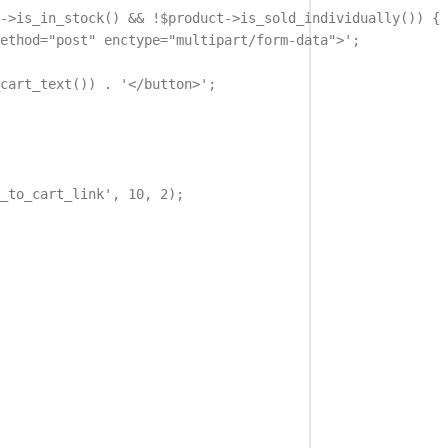
->is_in_stock() && !$product->is_sold_individually()) {

ethod="post" enctype="multipart/form-data">';

cart_text()) . '</button>';

_to_cart_link', 10, 2);
