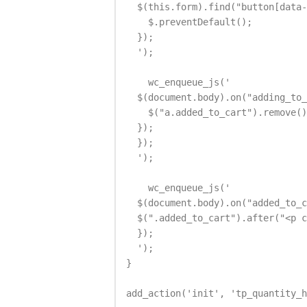
  $(this.form).find("button[data-
    $.preventDefault();

  });

  ');

    wc_enqueue_js('

  $(document.body).on("adding_to_
    $("a.added_to_cart").remove()
  });

  });

  ');

    wc_enqueue_js('

  $(document.body).on("added_to_c
  $(".added_to_cart").after("<p c
  });

  ');

}

add_action('init', 'tp_quantity_h