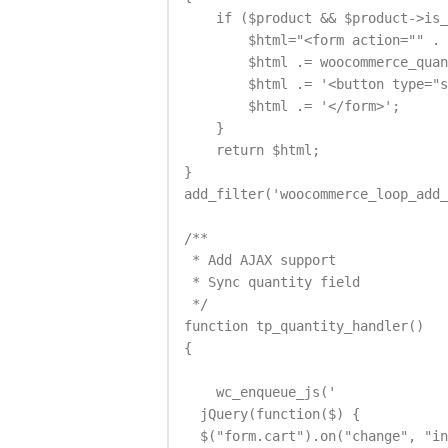
    if ($product && $product->is_
        $html="<form action="" . 
        $html .= woocommerce_quan
        $html .= '<button type="s
        $html .= '</form>';

    }

    return $html;

}

add_filter('woocommerce_loop_add_
/**

 * Add AJAX support

 * Sync quantity field

 */

function tp_quantity_handler()

{

    wc_enqueue_js('

  jQuery(function($) {

  $("form.cart").on("change", "in