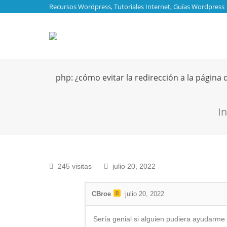
Recursos Wordpress, Tutoriales Internet, Guías Wordpress
php: ¿cómo evitar la redirección a la página 
Está
In
245 visitas
julio 20, 2022
CBroe
0
julio 20, 2022
Sería genial si alguien pudiera ayudarme 