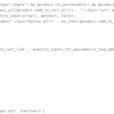
type('simple') && $product->is_purchasable() && $product
esc_url($product->add_to_cart_url()) . '" class="cart" m
tity_input(array(), $product, false);

ubmit" class="button alt">' . esc_html($product->add_to_
to_cart_link', 'quantity_inputs_for_woocommerce_loop_add
put.qty", function() {
