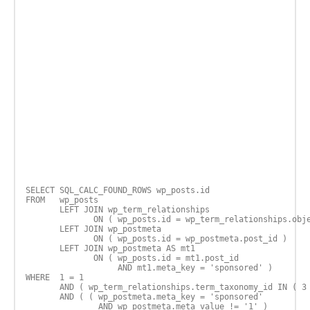
SELECT SQL_CALC_FOUND_ROWS wp_posts.id

FROM   wp_posts

       LEFT JOIN wp_term_relationships

              ON ( wp_posts.id = wp_term_relationships.obje
       LEFT JOIN wp_postmeta

              ON ( wp_posts.id = wp_postmeta.post_id )

       LEFT JOIN wp_postmeta AS mt1

              ON ( wp_posts.id = mt1.post_id

                   AND mt1.meta_key = 'sponsored' )

WHERE  1 = 1

       AND ( wp_term_relationships.term_taxonomy_id IN ( 3 
       AND ( ( wp_postmeta.meta_key = 'sponsored'

               AND wp_postmeta.meta_value != '1' )
