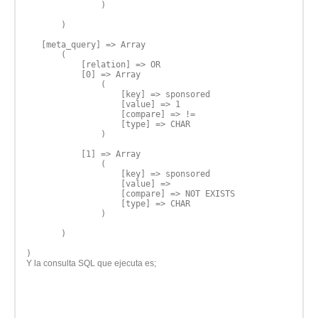
               )

       )

   [meta_query] => Array

       (

           [relation] => OR

           [0] => Array

               (

                   [key] => sponsored

                   [value] => 1

                   [compare] => !=

                   [type] => CHAR

               )

           [1] => Array

               (

                   [key] => sponsored

                   [value] => 

                   [compare] => NOT EXISTS

                   [type] => CHAR

               )

       )

Y la consulta SQL que ejecuta es;