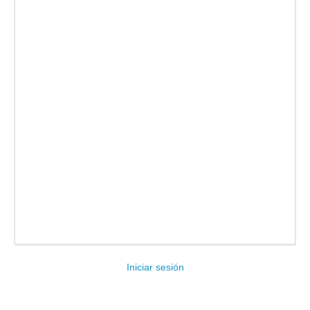
Facebook
Twitter
Email
Compartir
Iniciar sesión