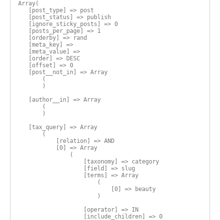
Array(

   [post_type] => post

   [post_status] => publish

   [ignore_sticky_posts] => 0

   [posts_per_page] => 1

   [orderby] => rand

   [meta_key] => 

   [meta_value] => 

   [order] => DESC

   [offset] => 0

   [post__not_in] => Array

       (

       )

   [author__in] => Array

       (

       )

   [tax_query] => Array

       (

           [relation] => AND

           [0] => Array

               (

                   [taxonomy] => category

                   [field] => slug

                   [terms] => Array

                       (

                           [0] => beauty

                       )

                   [operator] => IN

                   [include_children] => 0
