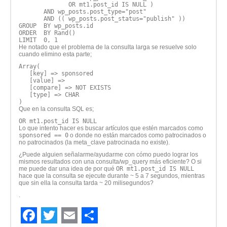
              OR mt1.post_id IS NULL )

       AND wp_posts.post_type="post"

       AND (( wp_posts.post_status="publish" ))

GROUP  BY wp_posts.id

ORDER  BY Rand()

He notado que el problema de la consulta larga se resuelve solo
cuando elimino esta parte;
Array(

   [key] => sponsored

   [value] => 

   [compare] => NOT EXISTS

   [type] => CHAR

Que en la consulta SQL es;
Lo que intento hacer es buscar artículos que estén marcados como
sponsored == 0
o donde no están marcados como patrocinados o
no patrocinados (la meta_clave patrocinada no existe).
¿Puede alguien señalarme/ayudarme con cómo puedo lograr los
mismos resultados con una consulta/wp_query más eficiente? O si
me puede dar una idea de por qué
OR mt1.post_id IS NULL
hace que la consulta se ejecute durante ~ 5 a 7 segundos, mientras
que sin ella la consulta tarda ~ 20 milisegundos?
.