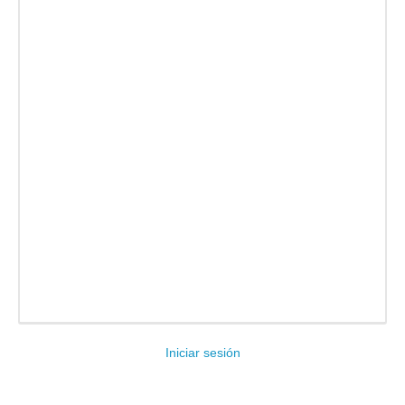
Facebook
Twitter
Email
Compartir
Iniciar sesión