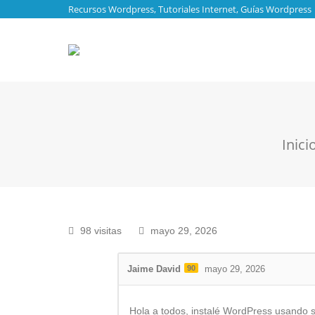
Recursos Wordpress, Tutoriales Internet, Guías Wordpress
Estás aq
Inici
98 visitas
mayo 29, 2026
Jaime David
90
mayo 29, 2026
Hola a todos, instalé WordPress usando s