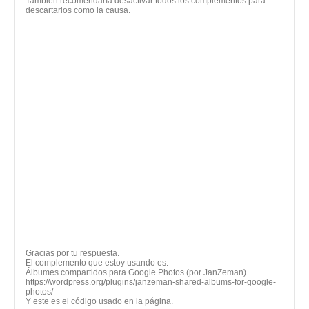
También recomendaría desactivar todos los complementos para
descartarlos como la causa.
Gracias por tu respuesta.
El complemento que estoy usando es:
Álbumes compartidos para Google Photos (por JanZeman)
https://wordpress.org/plugins/janzeman-shared-albums-for-google-
photos/
Y este es el código usado en la página.