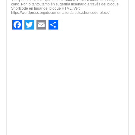
Y hay una cosa más que recomendaría. Estás usando un código
corto. Por lo tanto, también sugeriría insertarlo a través del bloque
Shortcode en lugar del bloque HTML. Ver:
https://wordpress.org/documentation/article/shortcode-block/
Facebook
Twitter
Email
Compartir