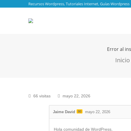
Recursos Wordpress, Tutoriales Internet, Guías Wordpress
Error al i
Estás aquí
Inicio
66 visitas
mayo 22, 2026
Jaime David
90
mayo 22, 2026
Hola comunidad de WordPress,