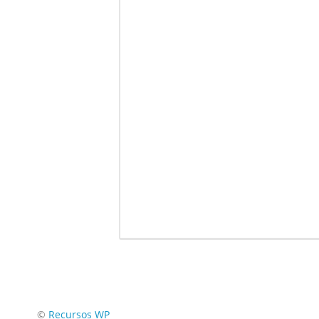
Encuéntranos en:
©
Recursos WP