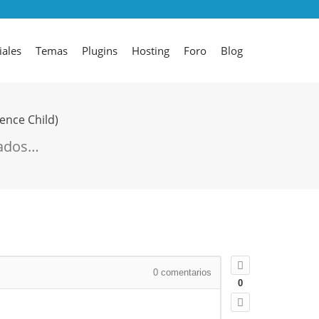
iales
Temas
Plugins
Hosting
Foro
Blog
ence Child)
zados…
0
comentarios
0