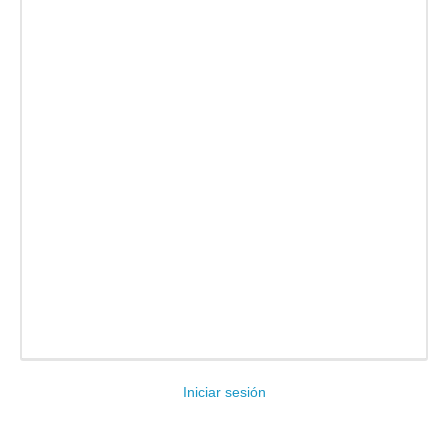
Facebook
Twitter
Email
Compartir
Iniciar sesión