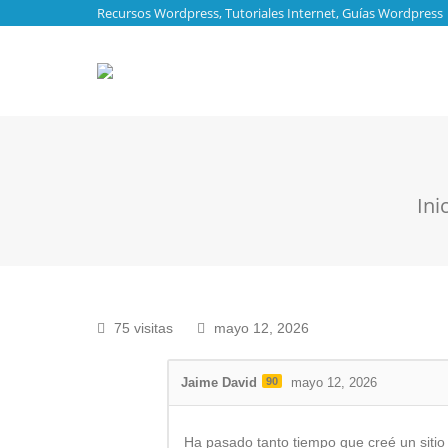
Recursos Wordpress, Tutoriales Internet, Guías Wordpress
Estás 
Ini
75 visitas
mayo 12, 2026
Jaime David
90
mayo 12, 2026
Ha pasado tanto tiempo que creé un sitio