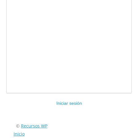
Iniciar sesión
Encuéntranos en:
©
Recursos WP
Inicio