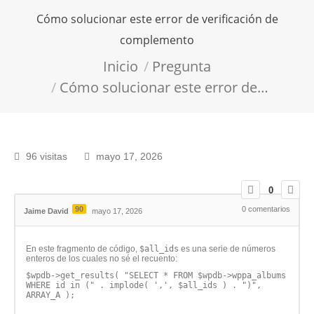
Cómo solucionar este error de verificación de
complemento
Estás aquí:
Inicio
Pregunta
Cómo solucionar este error de…
96 visitas
mayo 17, 2026
0
90
0
comentarios
Jaime David
mayo 17, 2026
En este fragmento de código,
$all_ids
es una serie de números
enteros de los cuales no sé el recuento:
$wpdb->get_results( "SELECT * FROM $wpdb->wppa_albums
WHERE id in (" . implode( ',', $all_ids ) . ")",
ARRAY_A );