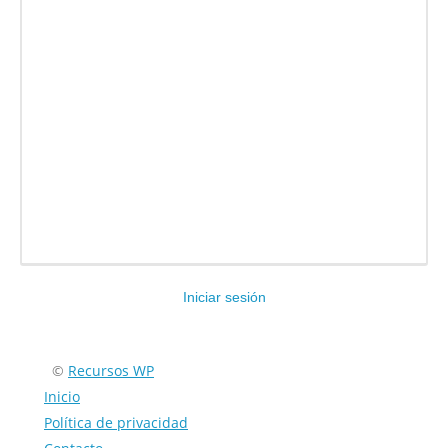
Iniciar sesión
Encuéntranos en:
©
Recursos WP
Inicio
Política de privacidad