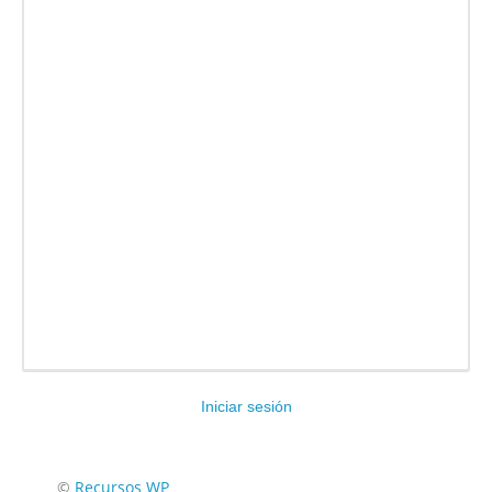
Iniciar sesión
Encuéntranos en:
©
Recursos WP