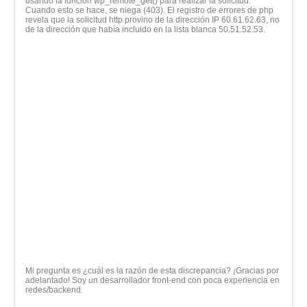
usando la función wp_remote_get() para realizar la solicitud.
Cuando esto se hace, se niega (403). El registro de errores de php
revela que la solicitud http provino de la dirección IP 60.61.62.63, no
de la dirección que había incluido en la lista blanca 50.51.52.53.
Mi pregunta es ¿cuál es la razón de esta discrepancia? ¡Gracias por
adelantado! Soy un desarrollador front-end con poca experiencia en
redes/backend.
.