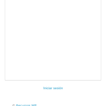
Iniciar sesión
Encuéntranos en:
©
Recursos WP