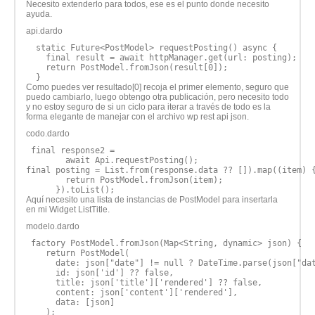
Necesito extenderlo para todos, ese es el punto donde necesito
ayuda.
api.dardo
  static Future<PostModel> requestPosting() async {

    final result = await httpManager.get(url: posting);

    return PostModel.fromJson(result[0]);

Como puedes ver resultado[0] recoja el primer elemento, seguro que
puedo cambiarlo, luego obtengo otra publicación, pero necesito todo
y no estoy seguro de si un ciclo para iterar a través de todo es la
forma elegante de manejar con el archivo wp rest api json.
codo.dardo
 final response2 =

        await Api.requestPosting(); 

final posting = List.from(response.data ?? []).map((item) {
        return PostModel.fromJson(item);

Aquí necesito una lista de instancias de PostModel para insertarla
en mi Widget ListTitle.
modelo.dardo
 factory PostModel.fromJson(Map<String, dynamic> json) {

    return PostModel(

      date: json["date"] != null ? DateTime.parse(json["dat
      id: json['id'] ?? false,

      title: json['title']['rendered'] ?? false,

      content: json['content']['rendered'],

      data: [json]

    );
