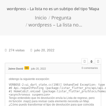
wordpress – La lista no es un subtipo del tipo ‘Mapa
Estás aquí:
Inicio
Pregunta
wordpress – La lista no…
274 visitas
julio 20, 2022
0
90
0
comentarios
Jaime David
julio 20, 2022
obtengo la siguiente excepción:
VERBOSE-2:ui_dart_state.cc(198)] Unhandled Exception: type 
#0 Api.requestPosting (package:listar_flutter_pro/api/api.d
#1 HomeCubit.onLoad (package:listar_flutter_pro/blocs/home/
Tengo entendido que mi devolución envía la Lista de regreso, pero
mi función .map() para revisar cada elemento necesita un Map
.
¿Cómo puedo transformar el tipo de devolución para que coincida