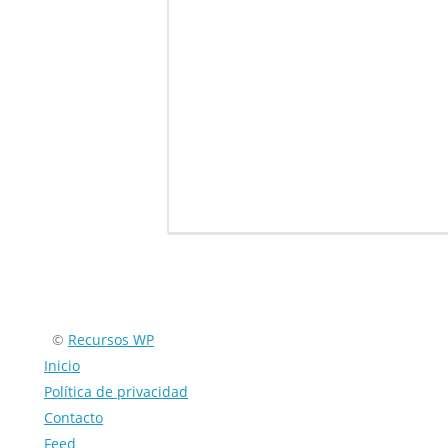
Encuéntranos en:
©
Recursos WP
Inicio
Política de privacidad
Contacto
Feed