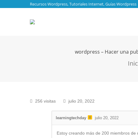
Recursos Wordpress, Tutoriales Internet, Guías Wordpress
wordpress – Hacer una publ
Estás 
Inic
256 visitas
julio 20, 2022
learningtechday
0
julio 20, 2022
Estoy creando más de 200 miembros de un