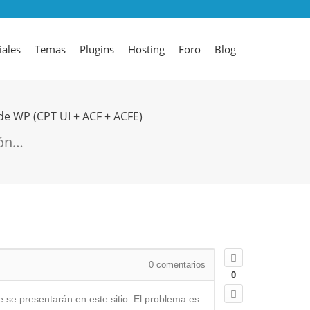
iales
Temas
Plugins
Hosting
Foro
Blog
de WP (CPT UI + ACF + ACFE)
ión…
0
comentarios
0
se presentarán en este sitio. El problema es