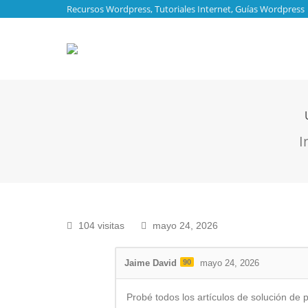
Recursos Wordpress, Tutoriales Internet, Guías Wordpress
Est
I
104 visitas
mayo 24, 2026
Jaime David
90
mayo 24, 2026
Probé todos los artículos de solución de 