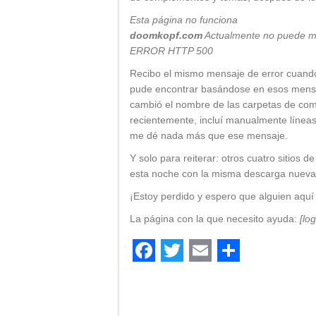
Esta página no funciona
doomkopf.com
Actualmente no puede man
ERROR HTTP 500
Recibo el mismo mensaje de error cuando i
pude encontrar basándose en esos mensaj
cambió el nombre de las carpetas de comp
recientemente, incluí manualmente líne
me dé nada más que ese mensaje.
Y solo para reiterar: otros cuatro sitios
esta noche con la misma descarga nueva
¡Estoy perdido y espero que alguien aqu
La página con la que necesito ayuda:
[log
Facebook
Twitter
Email
Comparti