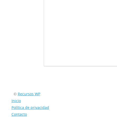
Encuéntranos en:
©
Recursos WP
Inicio
Política de privacidad
Contacto