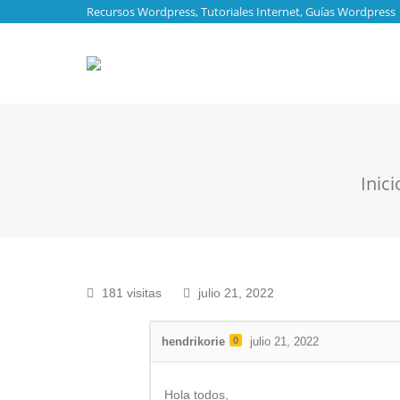
Recursos Wordpress, Tutoriales Internet, Guías Wordpress
Estás aq
Inici
181 visitas
julio 21, 2022
hendrikorie
0
julio 21, 2022
Hola todos,