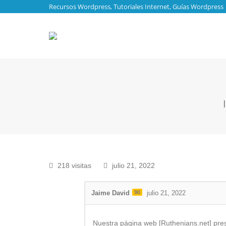
Recursos Wordpress, Tutoriales Internet, Guías Wordpress
Es
218 visitas
julio 21, 2022
Jaime David
90
julio 21, 2022
Nuestra página web [Ruthenians.net] pres