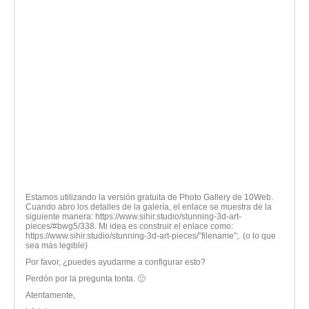
Estamos utilizando la versión gratuita de Photo Gallery de 10Web.
Cuando abro los detalles de la galería, el enlace se muestra de la
siguiente manera: https://www.sihir.studio/stunning-3d-art-
pieces/#bwg5/338. Mi idea es construir el enlace como:
https://www.sihir.studio/stunning-3d-art-pieces/”filename”;. (o lo que
sea más legible)
Por favor, ¿puedes ayudarme a configurar esto?
Perdón por la pregunta tonta. 🙂
Atentamente,