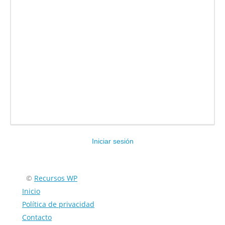
Iniciar sesión
Encuéntranos en:
©
Recursos WP
Inicio
Política de privacidad
Contacto