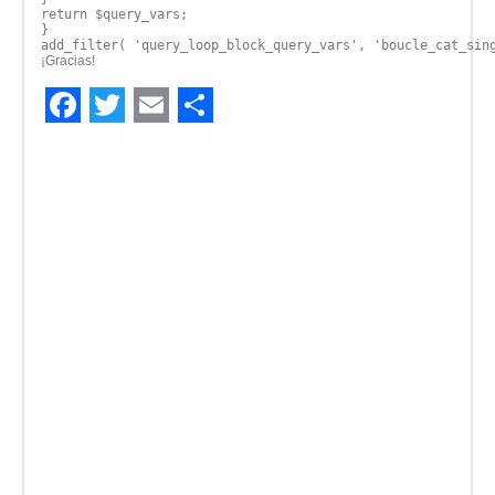
return $query_vars;
}
add_filter( 'query_loop_block_query_vars', 'boucle_cat_sin
¡Gracias!
Facebook
Twitter
Email
Compartir