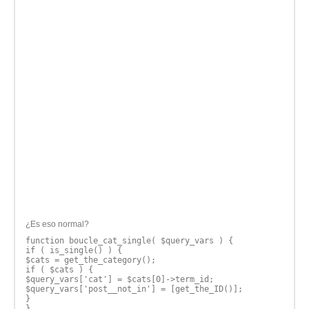
¿Es eso normal?
function boucle_cat_single( $query_vars ) {
if ( is_single() ) {
$cats = get_the_category();
if ( $cats ) {
$query_vars['cat'] = $cats[0]->term_id;
$query_vars['post__not_in'] = [get_the_ID()];
}
}