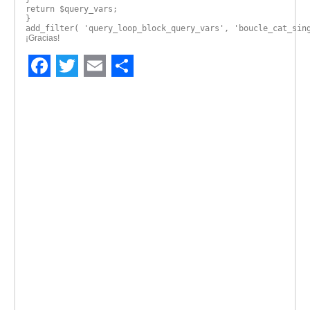
return $query_vars;
}
add_filter( 'query_loop_block_query_vars', 'boucle_cat_sin
¡Gracias!
Facebook
Twitter
Email
Compartir