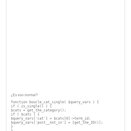
¿Es eso normal?
function boucle_cat_single( $query_vars ) {
if ( is_single() ) {
$cats = get_the_category();
if ( $cats ) {
$query_vars['cat'] = $cats[0]->term_id;
$query_vars['post__not_in'] = [get_the_ID()];
}
}